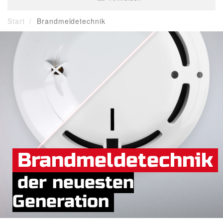
Start
Brandmeldetechnik
Brandmeldetechnik
der neuesten
Generation