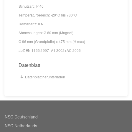
Schutzart: IP 40
Temperaturbereich: -20°C bis +80°C
Remananz: 0 N
Abmessungen: Ø 60 mm (Magnet),
Ø 96 mm (Grundplatte) x 475 mm (H max)
abZ EN 1155:1997+A1:2002+AC:2006
Datenblatt
Datenblatt herunterladen
NSC Deutschland
NSC Netherlands