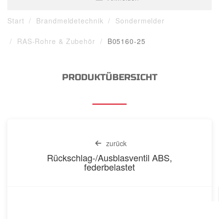
Start
Brandmeldetechnik
Sondermelder
RAS-Rohre & Zubehör
B05160-25
PRODUKTÜBERSICHT
zurück
Rückschlag-/Ausblasventil ABS,
federbelastet