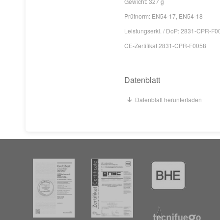
Gewicht: 327 g
Prüfnorm: EN54-17, EN54-18
Leistungserkl. / DoP: 2831-CPR-F0
CE-Zertifikat 2831-CPR-F0058
Datenblatt
Datenblatt herunterladen