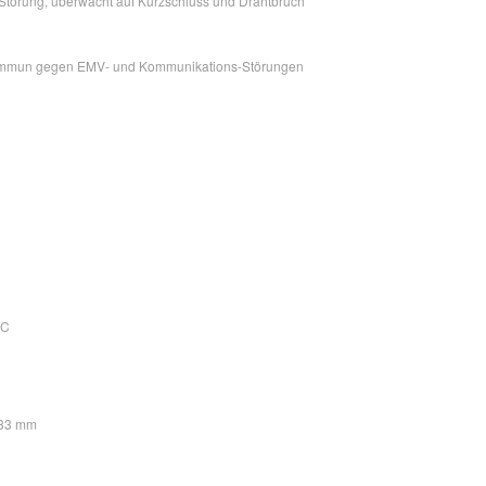
 Störung, überwacht auf Kurzschluss und Drahtbruch
ch immun gegen EMV- und Kommunikations-Störungen
°C
 33 mm