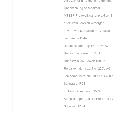
zusätzlicher Eingang für Alarm und
Überwachung abschaltbar
Mit ESP-Protokoll, daher praktis
direkt vom Loop zu versorgen
Low-Power Modus bei Netzausfall
Technische Daten:
Betriebsspannung: 17 - 41 V DC
Ruhestrom normal: 300 µA
Ruhestrom low Power: 100 µA
Relaiskontakt: max. 5 A / 250V AC
Temperaturbereich: -10 °C bis +50 
Schutzart : IP54
Luftfeuchtigkeit: max. 95 %
Abmessungen (BxHxT: 160 x 125 x
Schutzart: IP 54