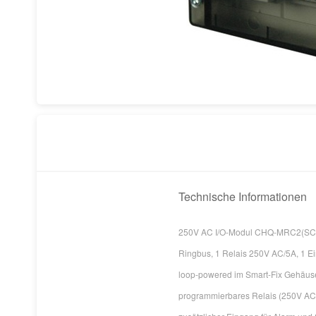
Technische Informationen
250V AC I/O-Modul CHQ-MRC2(SCI)
Ringbus, 1 Relais 250V AC/5A, 1 E
loop-powered im Smart-Fix Gehäus
program­mier­­bares Relais (250V AC