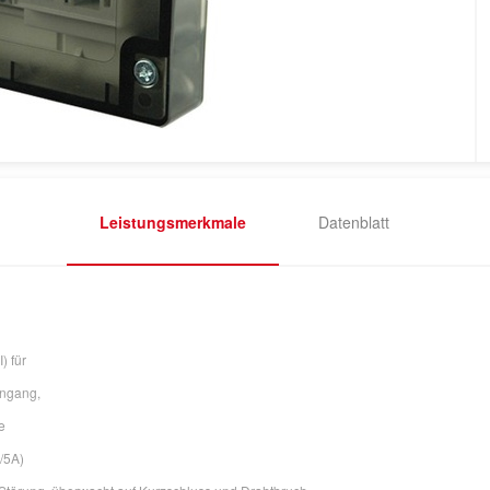
Leistungsmerkmale
Datenblatt
 für
ingang,
e
/5A)