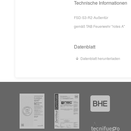
Technische Informationen
FSD-S3-R2-Außentür
gemäß TAB Feuerwehr "rotes A"
Datenblatt
Datenblatt herunterladen