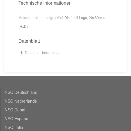
Technische Informationen
Melderparallelanzeige (Mini-Disc) mit Logo, 20x80mm
(HxD)
Datenblatt
Datenblatt herunterladen
NSC Deutschland
NSC Netherlands
NSC Dubai
NSC Espana
NSC Italia