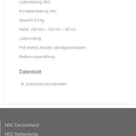
Luftentladung: 8kV,
Kontaktentladung: 6kV
Gewicht: 0,5 kg
Maße: 190 mm × 100 mm × 30 mm
Lieferumfang
PoE Switch, Netzteil, Montageschrauben,
Bedienungsanleitung
Datenblatt
Datenblatt herunterladen
NSC Deutschland
NSC Netherlands