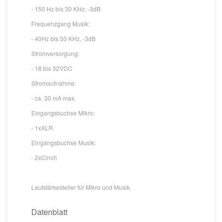
- 150 Hz bis 30 KHz, -3dB
Frequenzgang Musik:
- 40Hz bis 50 KHz, -3dB
Stromversorgung:
- 18 bis 32VDC
Stromaufnahme:
- ca. 30 mA max.
Eingangsbuchse Mikro:
- 1xXLR
Eingangsbuchse Musik:
- 2xCinch
Lautstärkesteller für Mikro und Musik.
Datenblatt