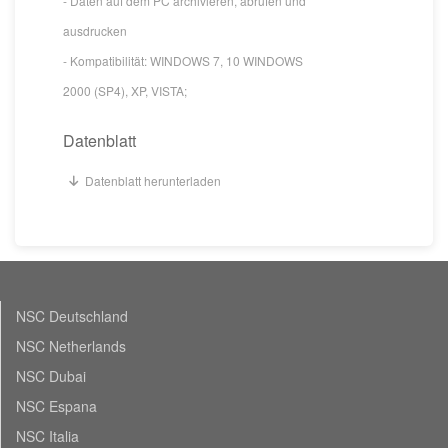
- Daten auf dem PC archivieren, abrufen und
ausdrucken
- Kompatibilität: WINDOWS 7, 10 WINDOWS
2000 (SP4), XP, VISTA;
Datenblatt
Datenblatt herunterladen
NSC Deutschland
NSC Netherlands
NSC Dubai
NSC Espana
NSC Italia