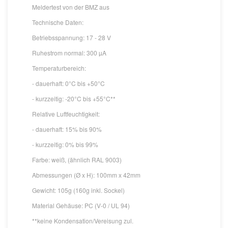
Meldertest von der BMZ aus
Technische Daten:
Betriebsspannung: 17 - 28 V
Ruhestrom normal: 300 µA
Temperaturbereich:
- dauerhaft: 0°C bis +50°C
- kurzzeitig: -20°C bis +55°C**
Relative Luftfeuchtigkeit:
- dauerhaft: 15% bis 90%
- kurzzeitig: 0% bis 99%
Farbe: weiß, (ähnlich RAL 9003)
Abmessungen (Ø x H): 100mm x 42mm
Gewicht: 105g (160g inkl. Sockel)
Material Gehäuse: PC (V-0 / UL 94)
**keine Kondensation/Vereisung zul.