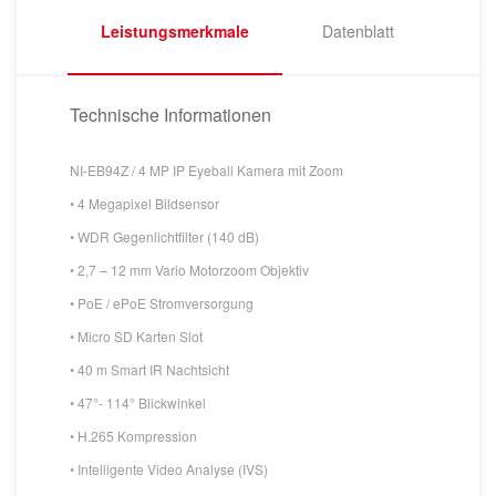
Leistungsmerkmale
Datenblatt
Technische Informationen
NI-EB94Z / 4 MP IP Eyeball Kamera mit Zoom
• 4 Megapixel Bildsensor
• WDR Gegenlichtfilter (140 dB)
• 2,7 – 12 mm Vario Motorzoom Objektiv
• PoE / ePoE Stromversorgung
• Micro SD Karten Slot
• 40 m Smart IR Nachtsicht
• 47°- 114° Blickwinkel
• H.265 Kompression
• Intelligente Video Analyse (IVS)