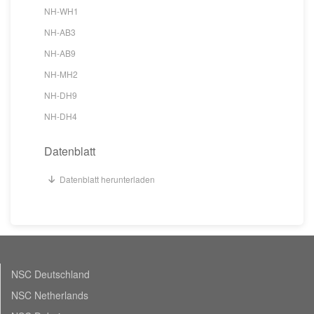
NH-WH1
NH-AB3
NH-AB9
NH-MH2
NH-DH9
NH-DH4
Datenblatt
Datenblatt herunterladen
NSC Deutschland
NSC Netherlands