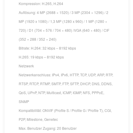
Kompression: H.265, H.264
Auflösung: 4 MP (2688 × 1520) / 3 MP (2304 × 1296) / 2
MP (1920 x 1080) / 1,3 MP (1280 x 960) / 1 MP (1280 ×
720) / D1 (704 × 576 / 704 × 480) /VGA (640 × 480) / CIF
(352 × 288 / 352 × 240)
Bitrate: H.264: 32 kbps – 8192 kbps
H.265: 19 kbps – 8192 kbps
Netzwerk
Netzwerkanschluss: IPv4, IPv6, HTTP, TCP, UDP, ARP, RTP,
RTSP, RTCP, RTMP, SMTP, FTP, SFTP, DHCP, DNS, DDNS,
QoS, UPnP, NTP, Multicast, ICMP, IGMP, NFS, PPPoE,
SNMP
Kompatibilität: ONVIF (Profile S / Profile G / Profile T), CGI,
P2P, Milestone, Genetec
Max. Benutzer Zugang: 20 Benutzer