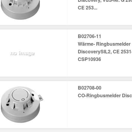
CE 253...
B02706-11
Wärme- Ringbusmelder
DiscoverySIL2, CE 253
CSP10936
B02708-00
CO-Ringbusmelder Disc