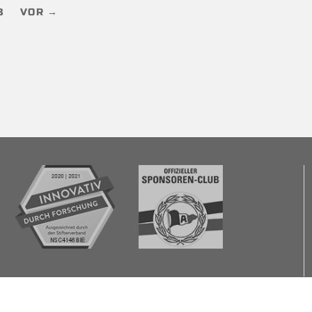
3
VOR →