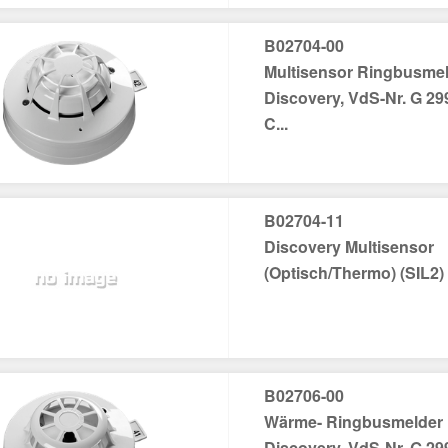
B02704-00
Multisensor Ringbusme
Discovery, VdS-Nr. G 29
C...
B02704-11
Discovery Multisensor
(Optisch/Thermo) (SIL2)
B02706-00
Wärme- Ringbusmelder
Discovery, VdS-Nr. G 29