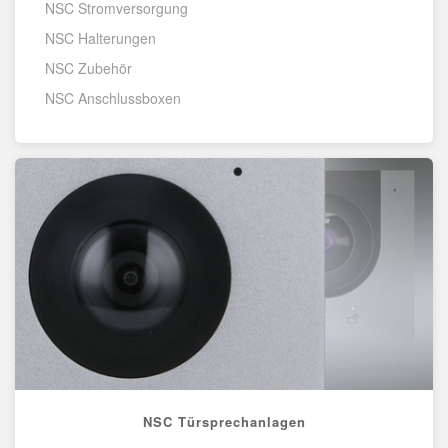
NSC Stromversorgung
NSC Halterungen
NSC Zubehör
NSC Anschlussboxen
NSC Türsprechanlagen